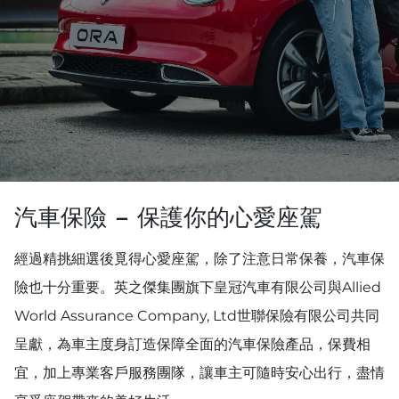
汽車保險 - 保護你的心愛座駕
經過精挑細選後覓得心愛座駕，除了注意日常保養，汽車保
險也十分重要。英之傑集團旗下皇冠汽車有限公司與Allied
World Assurance Company, Ltd世聯保險有限公司共同
呈獻，為車主度身訂造保障全面的汽車保險產品，保費相
宜，加上專業客戶服務團隊，讓車主可隨時安心出行，盡情