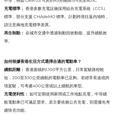
不等，例如 ORA 03 可於約43分鐘由15%充至80%。
充電標準：
香港多數充電設施採用結合充電系統（CCS）
標準，部分支援 CHAdeMO 標準。計劃跨境往返內地時，
請注意兩地充電標準差異。
再生制動：
在城市交通中透過制動回收動能，提升續航效
率。
如何根據香港生活方式選擇合適的電動車？
續航距離：
香港面積約1,100平方公里，日常駕駛路程較
短，200至300公里續航的電動車已足夠。若經常長途或跨
境駕駛，可考慮400公里或以上續航的車型。
充電便利性：
如可定期使用家用或工作地點充電，中等續
航電動車已可滿足需求。若主要依賴公共充電，則需優先考
慮快充功能。