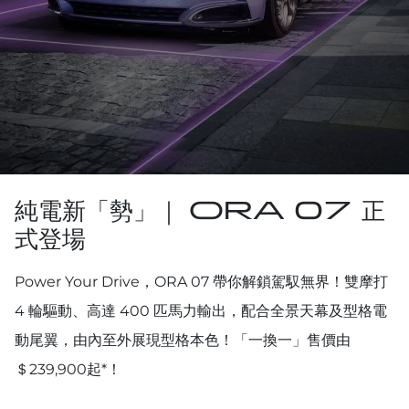
純電新「勢」｜ ORA 07 正
式登場
Power Your Drive，ORA 07 帶你解鎖駕馭無界！雙摩打
4 輪驅動、高達 400 匹馬力輸出，配合全景天幕及型格電
動尾翼，由內至外展現型格本色！「一換一」售價由
＄239,900起*！