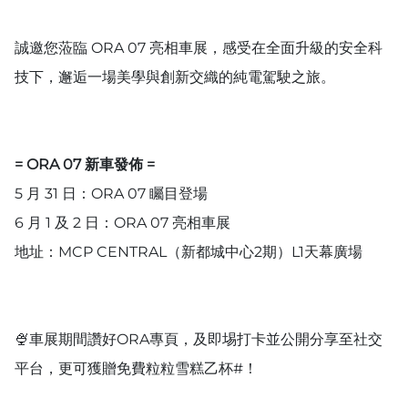
誠邀您蒞臨 ORA 07 亮相車展，感受在全面升級的安全科
技下，邂逅一場美學與創新交織的純電駕駛之旅。
= ORA 07 新車發佈 =
5 月 31 日：ORA 07 矚目登場
6 月 1 及 2 日：ORA 07 亮相車展
地址：MCP CENTRAL（新都城中心2期）L1天幕廣場
🍨車展期間讚好ORA專頁，及即埸打卡並公開分享至社交
平台，更可獲贈免費粒粒雪糕乙杯#！