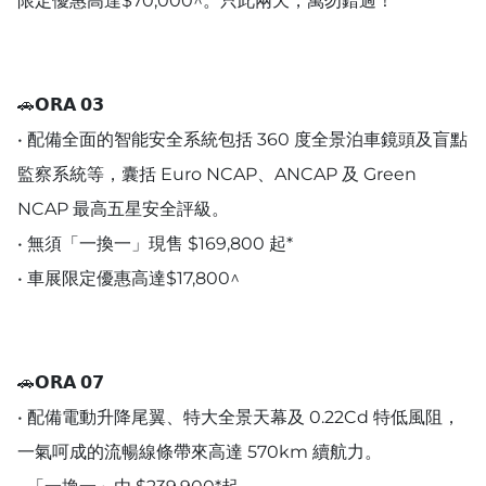
限定優惠高達$70,000^。只此兩天，萬勿錯過！
🚗𝗢𝗥𝗔 𝟬𝟯
• 配備全面的智能安全系統包括 360 度全景泊車鏡頭及盲點
監察系統等，囊括 Euro NCAP、ANCAP 及 Green
NCAP 最高五星安全評級。
• 無須「一換一」現售 $169,800 起*
• 車展限定優惠高達$17,800^
🚗𝗢𝗥𝗔 𝟬𝟳
• 配備電動升降尾翼、特大全景天幕及 0.22Cd 特低風阻，
一氣呵成的流暢線條帶來高達 570km 續航力。