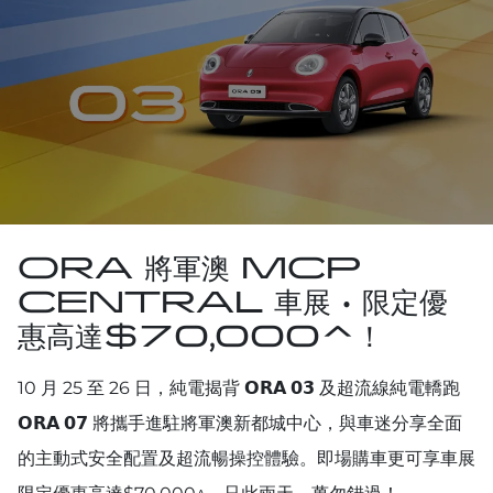
ORA 將軍澳 MCP
CENTRAL 車展 • 限定優
惠高達$70,000^！
10 月 25 至 26 日，純電揭背 𝗢𝗥𝗔 𝟬𝟯 及超流線純電轎跑
𝗢𝗥𝗔 𝟬𝟳 將攜手進駐將軍澳新都城中心，與車迷分享全面
的主動式安全配置及超流暢操控體驗。即場購車更可享車展